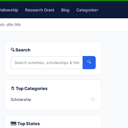
Fellowship
Research Grant
Blog
Categories
▾
और अंतिम तिथि
🔍 Search
🔍
📁 Top Categories
Scholarship
1
🗺️ Top States