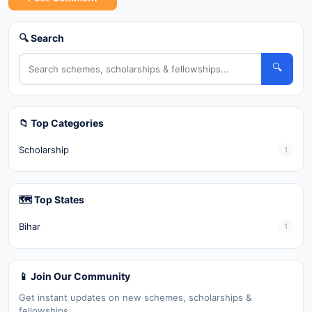
🔍 Search
🔍
📁 Top Categories
Scholarship
1
🗺️ Top States
Bihar
1
📱 Join Our Community
Get instant updates on new schemes, scholarships &
fellowships