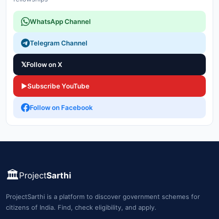
WhatsApp Channel
Telegram Channel
𝕏
Follow on X
▶
Subscribe YouTube
Follow on Facebook
🏛️
Project
Sarthi
ProjectSarthi is a platform to discover government schemes for
citizens of India. Find, check eligibility, and apply.